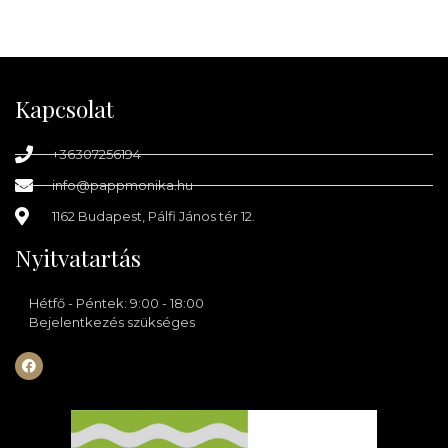
Kapcsolat
+36307256194
info@pappmonika.hu
1162 Budapest, Pálfi János tér 12.
Nyitvatartás
Hétfő - Péntek: 9:00 - 18:00
Bejelentkezés szükséges