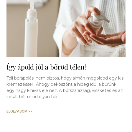
Így ápold jól a bőröd télen!
Téli bőrápolás: nem biztos, hogy simán megoldod egy kis
krémezéssel! Ahogy beköszönt a hideg idő, a bőrünk
egy nagy kihívás elé néz. A bőrszárazság, viszketés és az
irritált bőr mind olyan téli
ELOLVASOM >>