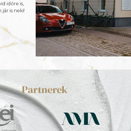
 időre is,
ár is neki!
Partnerek