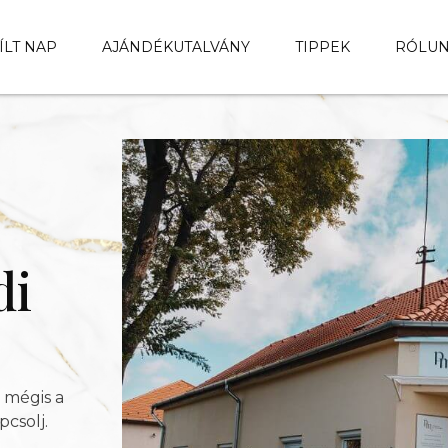
ÍLT NAP
AJÁNDÉKUTALVÁNY
TIPPEK
RÓLU
di
 mégis a
pcsolj.