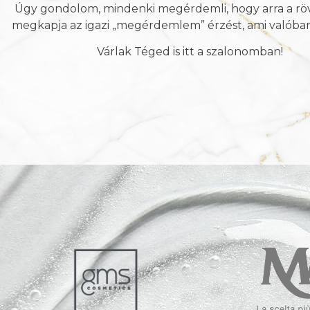
Úgy gondolom, mindenki megérdemli, hogy arra a rövid
megkapja az igazi „megérdemlem” érzést, ami valóban j
Várlak Téged is itt a szalonomban!